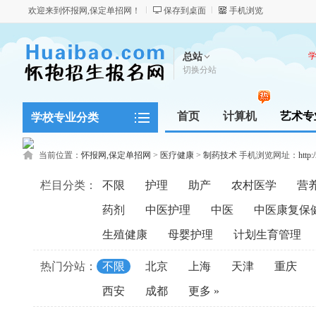
欢迎来到怀报网,保定单招网！
保存到桌面
手机浏览
总站
切换分站
首页
计算机
艺术专
学校专业分类
当前位置：
怀报网,保定单招网
>
医疗健康
>
制药技术
手机浏览网址：
http:
栏目分类：
不限
护理
助产
农村医学
营
药剂
中医护理
中医
中医康复保
生殖健康
母婴护理
计划生育管理
热门分站：
不限
北京
上海
天津
重庆
西安
成都
更多 »