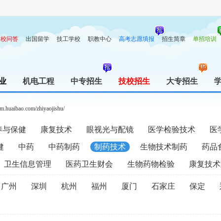
学校问答
出国留学
技工学校
职教中心
高考志愿填报
招生简章
单招培训
业
机电工程
中专招生
技校招生
大专招生
/m.huaibao.com/zhiyaojishu/
养与保健
康复技术
眼视光与配镜
医学检验技术
医
健
中药
中药制药
制药技术
生物技术制药
药品
卫生信息管理
医药卫生财会
生物药物检验
康复技术
广州
深圳
杭州
福州
厦门
石家庄
保定